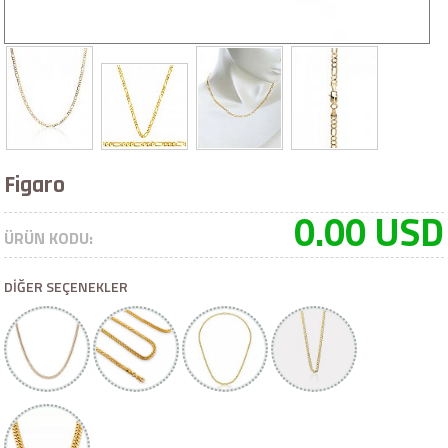
Figaro
0.00 USD
ÜRÜN KODU:
DİĞER SEÇENEKLER