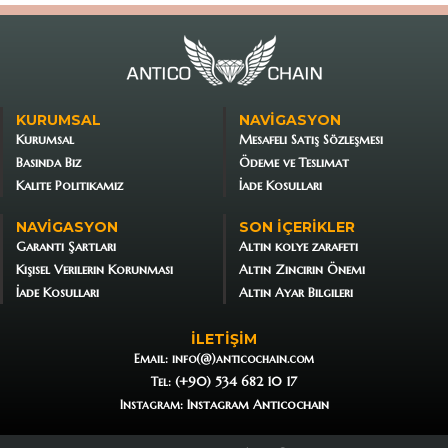
KURUMSAL
NAVIGASYON
Kurumsal
Mesafeli Satış Sözleşmesi
Basında Biz
Ödeme ve Teslimat
Kalite Politikamız
İade Kosullari
NAVIGASYON
SON İÇERIKLER
Garanti Şartları
Altın kolye zarafeti
Kişisel Verilerin Korunması
Altın Zincirin Önemi
İade Kosullari
Altın Ayar Bilgileri
İLETİŞİM
Email:
info(@)anticochain.com
(+90) 534 682 10 17
Tel:
Instagram Anticochain
Instagram: